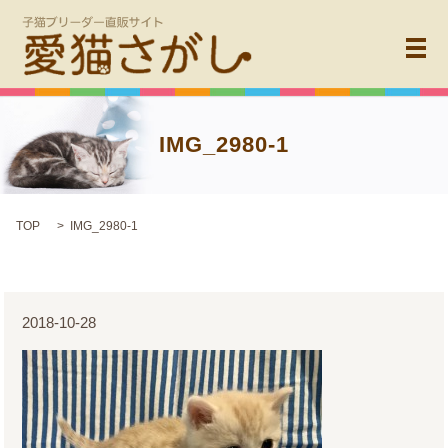
メ
IMG_2980-1
TOP
IMG_2980-1
2018-10-28