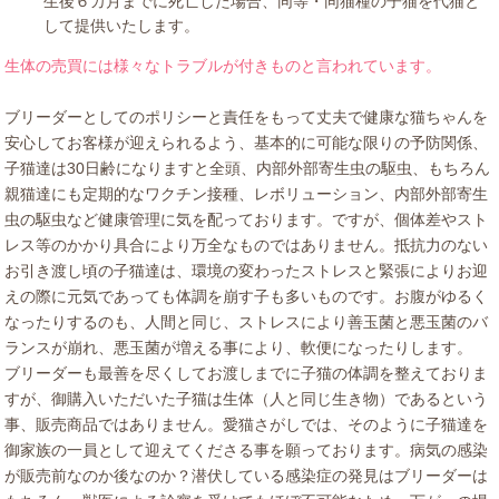
生後６カ月までに死亡した場合、同等・同猫種の子猫を代猫と
して提供いたします。
生体の売買には様々なトラブルが付きものと言われています。
ブリーダーとしてのポリシーと責任をもって丈夫で健康な猫ちゃんを
安心してお客様が迎えられるよう、基本的に可能な限りの予防関係、
子猫達は30日齢になりますと全頭、内部外部寄生虫の駆虫、もちろん
親猫達にも定期的なワクチン接種、レボリューション、内部外部寄生
虫の駆虫など健康管理に気を配っております。
ですが、個体差やスト
レス等のかかり具合により万全なものではありません。抵抗力のない
お引き渡し頃の子猫達は、環境の変わったストレスと緊張によりお迎
えの際に元気であっても体調を崩す子も多いものです。お腹がゆるく
なったりするのも、人間と同じ、ストレスにより善玉菌と悪玉菌のバ
ランスが崩れ、悪玉菌が増える事により、軟便になったりします。
ブリーダーも最善を尽くしてお渡しまでに子猫の体調を整えておりま
すが、御購入いただいた子猫は生体（人と同じ生き物）であるという
事、販売商品ではありません。愛猫さがしでは、そのように子猫達を
御家族の一員として迎えてくださる事を願っております。病気の感染
が販売前なのか後なのか？潜伏している感染症の発見はブリーダーは