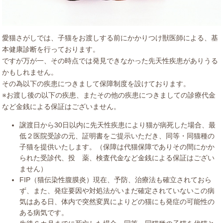
愛猫さがしでは、子猫をお渡しする前にかかりつけ獣医師による、基
本健康診断を行っております。
ですが万が一、その時点では発見できなかった先天性疾患がありうる
かもしれません。
その為以下の疾患につきまして保障制度を設けております。
※お渡し後の以下の疾患、またその他の疾患につきましての診療代金
など金銭による保証はございません。
譲渡日から30日以内に先天性疾患により猫が病死した場合、最
低２医院受診の元、証明書をご提示いただき、同等・同猫種の
子猫を提供いたします。（保障は代猫保障でありその間にかか
られた受診代、投 薬、検査代金など金銭による保証はござい
ません）
FIP（猫伝染性腹膜炎）現在、予防、治療法も確立されておら
ず、また、発症要因や対処法がいまだ確定されていないこの病
気はある日、体内で突然変異によりどの猫にも発症の可能性の
ある病気です。