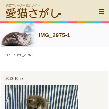
メ
IMG_2975-1
TOP
IMG_2975-1
2018-10-28