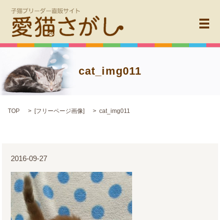
メ
cat_img011
TOP
[
フリーページ画像
]
cat_img011
2016-09-27