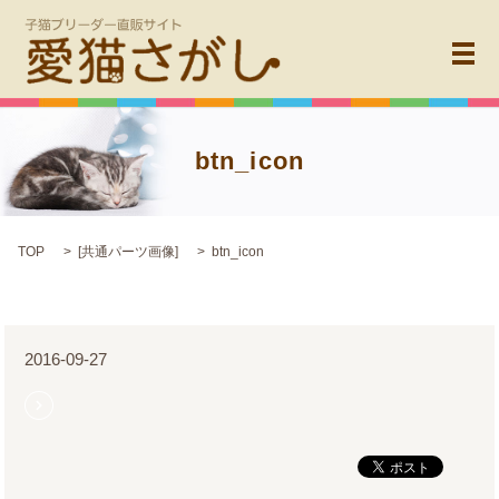
メ
btn_icon
TOP
[
共通パーツ画像
]
btn_icon
2016-09-27